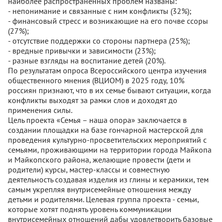
наиболее распространенных проблем названы:
- непонимание и связанные с ним конфликты (32%);
- финансовый стресс и возникающие на его почве ссоры
(27%);
- отсутствие поддержки со стороны партнера (25%);
- вредные привычки и зависимости (23%);
- разные взгляды на воспитание детей (20%).
По результатам опроса Всероссийского центра изучения
общественного мнения (ВЦИОМ) в 2025 году, 10%
россиян признают, что в их семье бывают ситуации, когда
конфликты выходят за рамки слов и доходят до
применения силы.
Цель проекта «Семья – наша опора» заключается в
создании площадки на базе гончарной мастерской для
проведения культурно-просветительских мероприятий с
семьями, проживающими на территории города Майкопа
и Майкопского района, желающие провести (дети и
родители) курсы, мастер-классы и совместную
деятельность создавая изделия из глины и керамики, тем
самым укрепляя внутрисемейные отношения между
детьми и родителями. Целевая группа проекта - семьи,
которые хотят поднять уровень коммуникации
внутрисемейных отношений дабы удовлетворить базовые