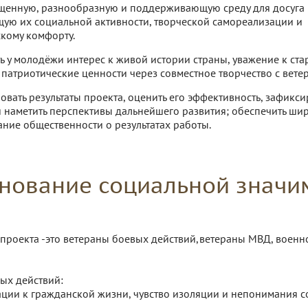
щенную, разнообразную и поддерживающую среду для досуга 
ую их социальной активности, творческой самореализации и
кому комфорту.
 у молодёжи интерес к живой истории страны, уважение к ст
патриотические ценности через совместное творчество с ветер
овать результаты проекта, оценить его эффективность, зафикси
 наметить перспективы дальнейшего развития; обеспечить ши
ие общественности о результатах работы.
нование социальной значи
проекта -это ветераны боевых действий,ветераны МВД, воен
вых действий:
ации к гражданской жизни, чувство изоляции и непонимания с