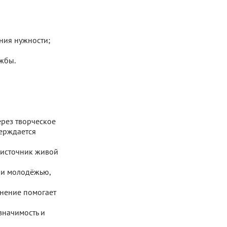
ния нужности;
жбы.
рез творческое
ерждается
 источник живой
 и молодёжью,
лнение помогает
значимость и