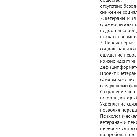
отсутствие безо
снижение социал
2. Ветераны МВД
сложности адапт
недооценка обще
нехватка возмож
3. Пенсионеры:
социальная изол
ощущение невост
кризис идентичн
дефицит формато
Проект «Ветеран
самовыражение и
следующими фак
Сохранение исто
истории, которы
Укрепление связ
позволяя переда
Психологическая
ветеранам и пен
переосмыслить с
востребованност