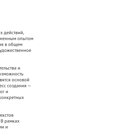
х действий,
изненным опытом
ия в общем
художественное
ельства и
озможность
овятся основой
есс создания —
ог и
 конкретных
екстов
 В рамках
ми и