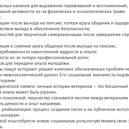
пасных каналов для выражения переживаний и воспоминаний,
ьной активности из‑за физических и психологических травм.
:
ации после выхода на пенсию: потеря круга общения и ощуще
ством вклада в обеспечение безопасности;
ностей для творческой самореализации после завершения слу
яция и сужение круга общения после выхода на пенсию;
ребованности накопленной мудрости и опыта;
ости из‑за потери профессиональной роли;
в для передачи опыта молодёжи.
ы пишут историю» решает комплекс обозначенных проблем че
 межпоколенческий диалог. Его социальная значимость подтв
торами:
рической памяти: личные истории ветеранов — это бесценный
й иначе может быть утрачен.
и поколений: творчество становится мостом между ветеранами
ть ценности и опыт напрямую.
 реабилитация: процесс создания песен и их публичное испо
сионерам:
вой опыт;обрести новую социальную роль;почувствовать свою 
ь.