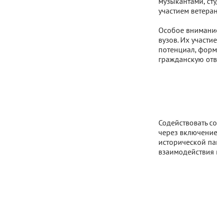
музыкантами, сту
участием ветера
Особое внимание
вузов. Их участи
потенциал, форм
гражданскую отв
Содействовать с
через включение
исторической па
взаимодействия 