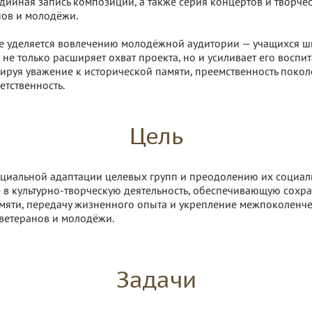
дийная запись композиций, а также серия концертов и творчес
нов и молодёжи.
 уделяется вовлечению молодёжной аудитории — учащихся ш
е не только расширяет охват проекта, но и усиливает его воспи
ируя уважение к исторической памяти, преемственность покол
етственность.
Цель
оциальной адаптации целевых групп и преодолению их социа
 в культурно-творческую деятельность, обеспечивающую сохр
мяти, передачу жизненного опыта и укрепление межпоколенч
ветеранов и молодёжи.
Задачи