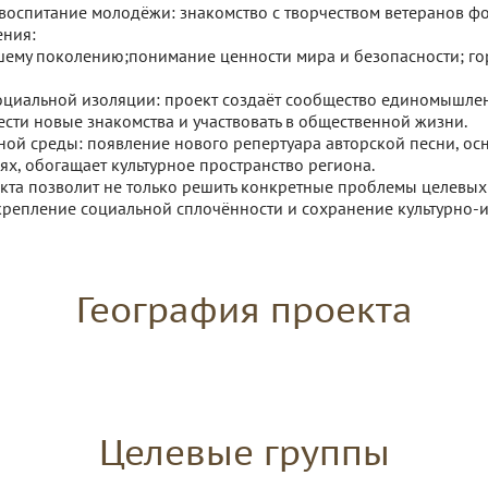
воспитание молодёжи: знакомство с творчеством ветеранов фо
ения:
шему поколению;понимание ценности мира и безопасности; гор
циальной изоляции: проект создаёт сообщество единомышлен
ести новые знакомства и участвовать в общественной жизни.
рной среды: появление нового репертуара авторской песни, ос
ях, обогащает культурное пространство региона.
кта позволит не только решить конкретные проблемы целевых 
укрепление социальной сплочённости и сохранение культурно‑
География проекта
Целевые группы