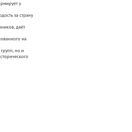
рмирует у
дость за страну
ников, даёт
нованного на
групп, но и
исторического