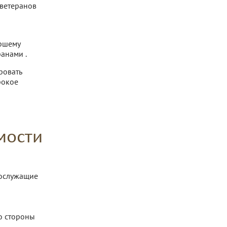
ветеранов
аршему
анами .
ровать
рокое
мости
нослужащие
о стороны