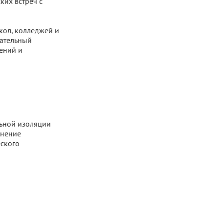
ких встреч с
кол, колледжей и
тательный
ений и
льной изоляции
анение
еского