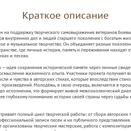
Краткое описание
н на поддержку творческого самовыражения ветеранов боевы
ов внутренних дел и людей старшего поколения с богатым ж
ное и музыкальное творчество. Он объединяет разные поколен
транстве, где личные истории, память и переживания находят 
ихах и песнях.
а — идея сохранения исторической памяти через личные свидет
осмысление жизненного опыта. Участники проекта получают в
сли и чувства в авторских стихах, которые впоследствии стан
 произведений. Молодёжь, в свою очередь, включается в проц
до исполнения, что формирует живой межпоколенческий диал
лее глубокому пониманию истории своей страны через судьбы
тривает полный цикл творческой работы: от сбора авторских т
офессиональной записи песен и их публичного представления.
т организованы творческие мастерские, работа с композитора