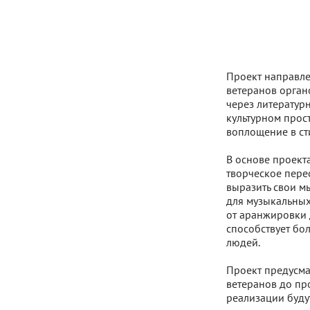
Проект направле
ветеранов орган
через литератур
культурном прос
воплощение в ст
В основе проект
творческое пере
выразить свои мы
для музыкальных
от аранжировки 
способствует бо
людей.
Проект предусма
ветеранов до пр
реализации буду