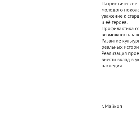
Патриотическое 
молодого покол
уважение к стар
и её героев.
Профилактика со
возможность зав
Развитие культу
реальных истори
Реализация прое
внести вклад в 
наследия.
г. Майкоп