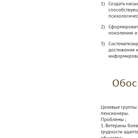
Создать насы
способствующ
психологичес
Сформировать
поколению и 
Систематизир
достижения и
информирован
Обос
Целевые группы 
пенсионеры.
Проблемы ;
1. Ветераны бое
трудности адапт
общества;